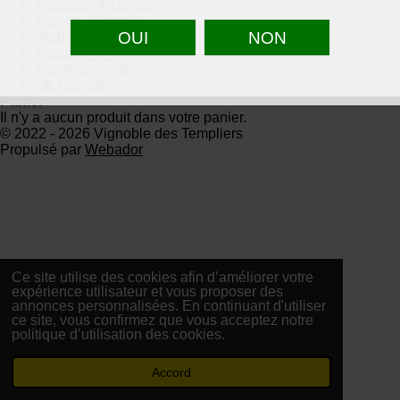
Cépages & cuvées
Galerie d'images
Webshop
Actualité VT
Points de vente
Compte
Panier
Il n'y a aucun produit dans votre panier.
© 2022 - 2026 Vignoble des Templiers
Propulsé par
Webador
Ce site utilise des cookies afin d’améliorer votre
expérience utilisateur et vous proposer des
annonces personnalisées. En continuant d'utiliser
ce site, vous confirmez que vous acceptez notre
politique d’utilisation des cookies.
Accord