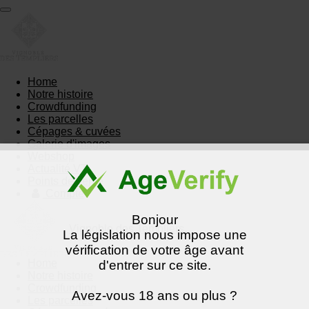
Passer
au
contenu
principal
Home
Notre histoire
Crowdfunding
Les parcelles
Cépages & cuvées
Galerie d'images
Webshop
Actualité VT
Points de vente
Compte
Bonjour
Vignoble des Templiers
La législation nous impose une
vérification de votre âge avant
Home
d'entrer sur ce site.
Notre histoire
Crowdfunding
Avez-vous 18 ans ou plus ?
Les parcelles