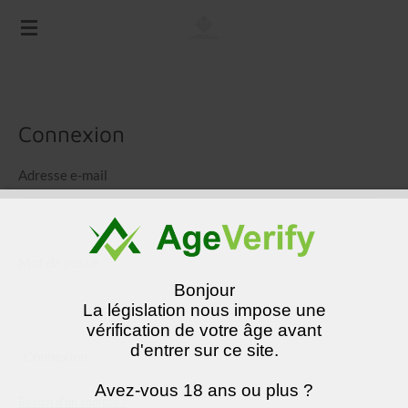
Passer
au
contenu
principal
Connexion
Adresse e-mail
Mot de passe
Bonjour
La législation nous impose une
vérification de votre âge avant
d'entrer sur ce site.
Connexion
Avez-vous 18 ans ou plus ?
Besoin d’un compte ?