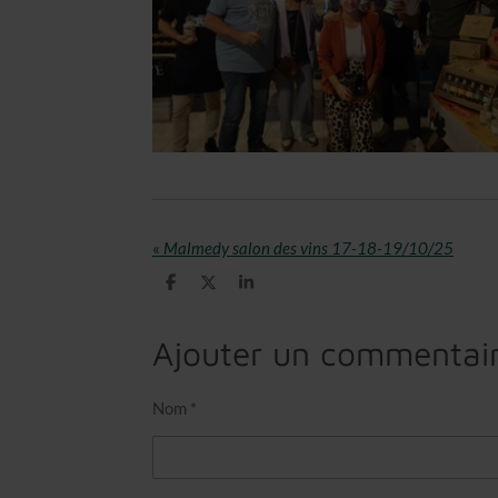
«
Malmedy salon des vins 17-18-19/10/25
P
P
P
a
a
a
r
r
r
t
t
t
Ajouter un commentai
a
a
a
g
g
g
e
e
e
r
r
r
Nom *