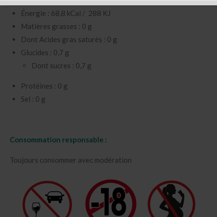
Énergie : 68,8 kCal / 288 KJ
Matières grasses : 0 g
Dont Acides gras saturés : 0 g
Glucides : 0,7 g
Dont sucres : 0,7 g
Protéines : 0 g
Sel : 0 g
Consommation responsable :
Toujours consommer avec modération