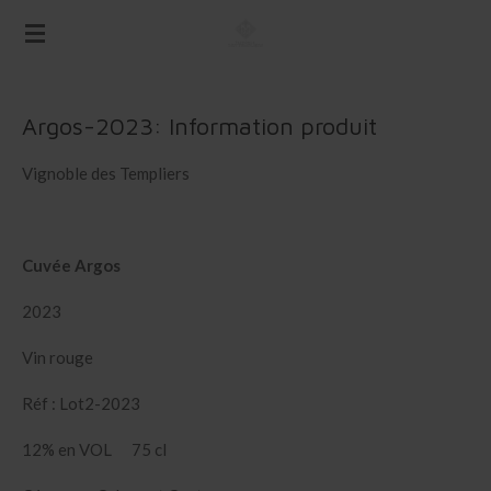
Passer
au
contenu
principal
Argos-2023: Information produit
Vignoble des Templiers
Cuvée Argos
2023
Vin rouge
Réf : Lot2-2023
12% en VOL 75 cl