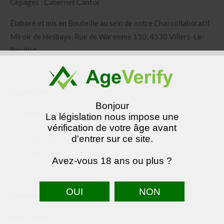
Cépages : Cabernet Cantor
Élaboré et mis en Bouteille au sein de notre Chai collaboratif
Miroir de Hesbaye, Rue de Waremme 110, 4530 Villers-Le-
Bouillet
Ingrédients
:
Bonjour
Raisin : Cabernet Cantor
La législation nous impose une
Conservateurs : sulfites
vérification de votre âge avant
d'entrer sur ce site.
Stabilisant : Gomme arabique
Saccharose
Avez-vous 18 ans ou plus ?
Déclaration nutritionnelle :
Pour 100 ml :