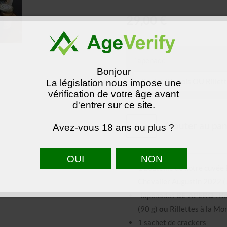
29,00 €
Tapenade
Bonjour
La législation nous impose une
vérification de votre âge avant
d'entrer sur ce site.
Ajouter au pan
Avez-vous 18 ans ou plus ?
1 bouteille de notre cuvée
Chevalier Augustin 2022 (
Tapenades
BE-APERO
: Bo
(90 g)
ou
Rillettes à la Mon
1 sachet de crackers