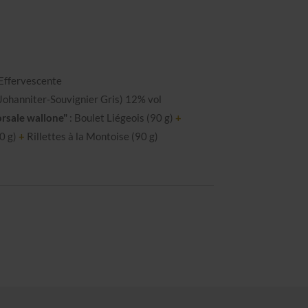
 Effervescente
Johanniter-Souvignier Gris) 12% vol
sale wallone"
: Boulet Liégeois (90 g)
+
0 g)
+
Rillettes à la Montoise (90 g)