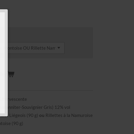
ier
 Effervescente
Johanniter-Souvignier Gris) 12% vol
ulet Liégeois (90 g)
ou
Rillettes à la Namuroise
toise (90 g)