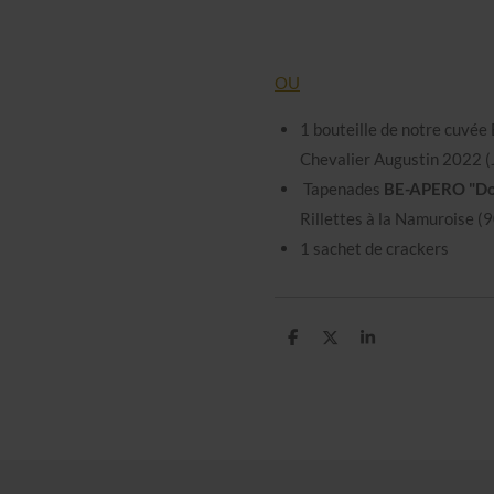
OU
1 bouteille de notre cuvée
Chevalier Augustin 2022 (
Tapenades
BE-APERO "Dor
Rillettes à la Namuroise (9
1 sachet de crackers
P
P
P
a
a
a
r
r
r
t
t
t
a
a
a
g
g
g
e
e
e
r
r
r